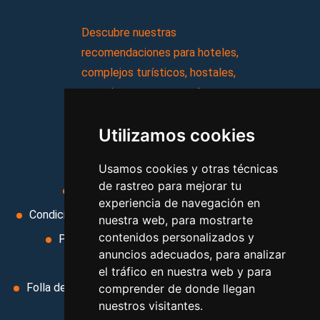
Descubre nuestras
recomendaciones para hoteles,
complejos turísticos, hostales,
vacaciones, paquetes de
viajes, y mucho más!
Utilizamos cookies
MI AGENCIA
Usamos cookies y otras técnicas
de rastreo para mejorar tu
Aviso legal
Condiciones de uso
experiencia de navegación en
Condiciones Generales
Ley de Viajes Combinados
nuestra web, para mostrarte
contenidos personalizados y
Política de privacidad
Uso de cookies
anuncios adecuados, para analizar
Cambiar preferencias de cookies
el tráfico en nuestra web y para
Folla de Reclamación
Area privada
Contacto
comprender de donde llegan
nuestros visitantes.