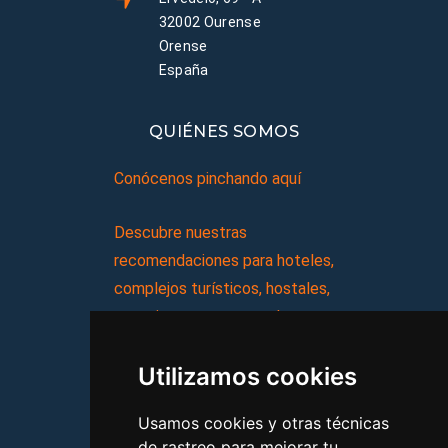
32002 Ourense
Orense
España
QUIÉNES SOMOS
Conócenos pinchando aquí
Descubre nuestras
recomendaciones para hoteles,
complejos turísticos, hostales,
vacaciones, paquetes de
viajes, y mucho más!
Utilizamos cookies
MI AGENCIA
Usamos cookies y otras técnicas
de rastreo para mejorar tu