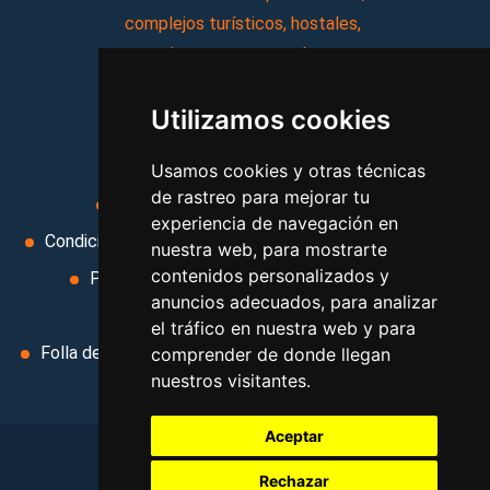
complejos turísticos, hostales,
vacaciones, paquetes de
viajes, y mucho más!
Utilizamos cookies
MI AGENCIA
Usamos cookies y otras técnicas
de rastreo para mejorar tu
Aviso legal
Condiciones de uso
experiencia de navegación en
Condiciones Generales
Ley de Viajes Combinados
nuestra web, para mostrarte
contenidos personalizados y
Política de privacidad
Uso de cookies
anuncios adecuados, para analizar
Cambiar preferencias de cookies
el tráfico en nuestra web y para
Folla de Reclamación
Area privada
Contacto
comprender de donde llegan
nuestros visitantes.
Aceptar
Rechazar