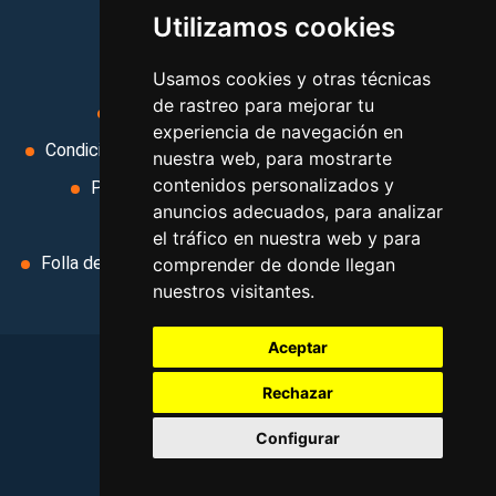
Utilizamos cookies
MI AGENCIA
Usamos cookies y otras técnicas
de rastreo para mejorar tu
Aviso legal
Condiciones de uso
experiencia de navegación en
Condiciones Generales
Ley de Viajes Combinados
nuestra web, para mostrarte
contenidos personalizados y
Política de privacidad
Uso de cookies
anuncios adecuados, para analizar
Cambiar preferencias de cookies
el tráfico en nuestra web y para
Folla de Reclamación
Area privada
Contacto
comprender de donde llegan
nuestros visitantes.
Aceptar
Rechazar
©
2026
. Todos los derechos reservados
.
Configurar
Aviso legal