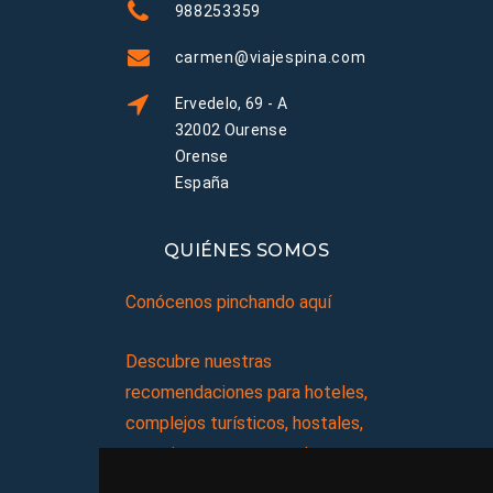
988253359
carmen@viajespina.com
Ervedelo, 69 - A
32002 Ourense
Orense
España
QUIÉNES SOMOS
Conócenos pinchando aquí
Descubre nuestras
recomendaciones para hoteles,
complejos turísticos, hostales,
vacaciones, paquetes de
viajes, y mucho más!